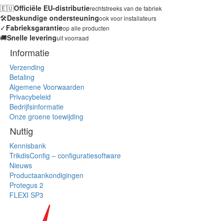
🇪🇺
Officiële EU-distributie
rechtstreeks van de fabriek
🛠️
Deskundige ondersteuning
ook voor installateurs
✓
Fabrieksgarantie
op alle producten
🚚
Snelle levering
uit voorraad
Informatie
Verzending
Betaling
Algemene Voorwaarden
Privacybeleid
Bedrijfsinformatie
Onze groene toewijding
Nuttig
Kennisbank
TrikdisConfig – configuratiesoftware
Nieuws
Productaankondigingen
Protegus 2
FLEXI SP3