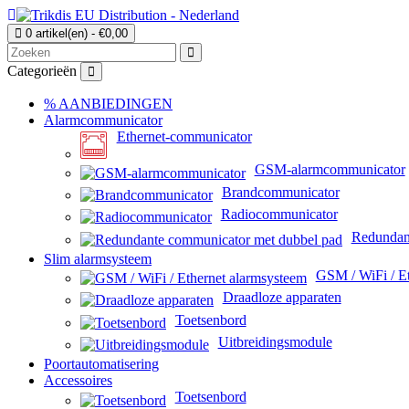
0 artikel(en) - €0,00
Categorieën
% AANBIEDINGEN
Alarmcommunicator
Ethernet-communicator
GSM-alarmcommunicator
Brandcommunicator
Radiocommunicator
Redundan
Slim alarmsysteem
GSM / WiFi / Et
Draadloze apparaten
Toetsenbord
Uitbreidingsmodule
Poortautomatisering
Accessoires
Toetsenbord