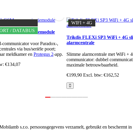
WIFI + 4G
ORT / DATABUS
G GSM communicatiemodule
Trikdis FLEXi SP3 WiFi + 4G s
alarmcentrale
communicator voor Paradox-,
ntrales via bus/seriële poort;
naar meldkamer en
Protegus 2
-app.
Slimme alarmcentrale met WiFi + 
communicator: dubbel communicat
tw: €134,07
maximale betrouwbaarheid.
€199,90
Excl. btw: €162,52
e Mobilamb s.r.o. persoonsgegevens verzamelt, gebruikt en bescherm