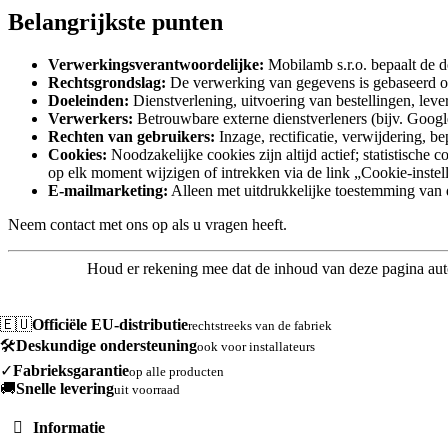
Belangrijkste punten
Verwerkingsverantwoordelijke:
Mobilamb s.r.o. bepaalt de 
Rechtsgrondslag:
De verwerking van gegevens is gebaseerd op
Doeleinden:
Dienstverlening, uitvoering van bestellingen, leve
Verwerkers:
Betrouwbare externe dienstverleners (bijv. Google
Rechten van gebruikers:
Inzage, rectificatie, verwijdering, 
Cookies:
Noodzakelijke cookies zijn altijd actief; statistisc
op elk moment wijzigen of intrekken via de link „Cookie-inste
E-mailmarketing:
Alleen met uitdrukkelijke toestemming van
Neem contact met ons op als u vragen heeft.
Houd er rekening mee dat de inhoud van deze pagina auto
🇪🇺
Officiële EU-distributie
rechtstreeks van de fabriek
🛠️
Deskundige ondersteuning
ook voor installateurs
✓
Fabrieksgarantie
op alle producten
🚚
Snelle levering
uit voorraad
Informatie