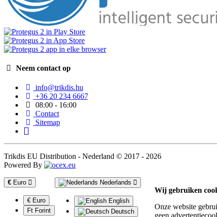
Neem contact op
info@trikdis.hu
+36 20 234 6667
08:00 - 16:00
Contact
Sitemap
Trikdis EU Distribution - Nederland © 2017 - 2026
Powered By
€
Euro
Nederlands
Wij gebruiken coo
€ Euro
English
Onze website gebruik
Ft Forint
Deutsch
geen advertentiecook