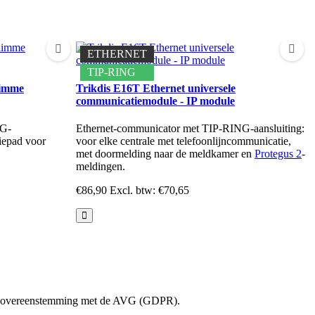
ETHERNET
TIP-RING
T
limme
Trikdis E16T Ethernet universele
c
communicatiemodule - IP module
S
4G-
Ethernet-communicator met TIP-RING-aansluiting:
c
iepad voor
voor elke centrale met telefoonlijncommunicatie,
b
met doormelding naar de meldkamer en
Protegus 2
-
€
meldingen.
€86,90
Excl. btw: €70,65
t in overeenstemming met de AVG (GDPR).