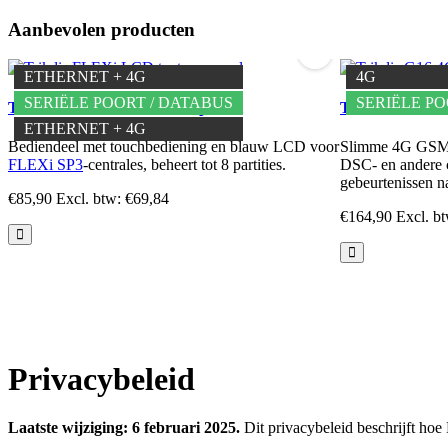
Aanbevolen producten
MEERTALIG
SERIËLE POORT / DATABUS
ETHERNET
ETHERNET + 4G
4G
TIP-RING
SERIËLE POORT / DATABUS
SERIËLE PO
Trikdis FLEXi LCD toetsenpaneel
Trikdis G16 4
ETHERNET + 4G
Bediendeel met touchbediening en blauw LCD voor
Slimme 4G GSM-
FLEXi SP3
-centrales, beheert tot 8 partities.
DSC- en andere ce
gebeurtenissen 
€85,90
Excl. btw: €69,84
€164,90
Excl. b
Privacybeleid
Laatste wijziging: 6 februari 2025.
Dit privacybeleid beschrijft ho