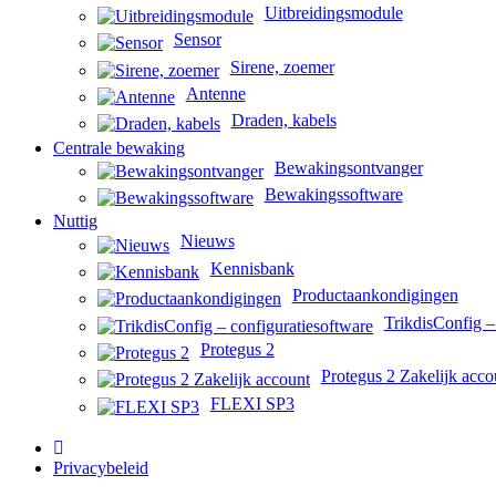
Uitbreidingsmodule
Sensor
Sirene, zoemer
Antenne
Draden, kabels
Centrale bewaking
Bewakingsontvanger
Bewakingssoftware
Nuttig
Nieuws
Kennisbank
Productaankondigingen
TrikdisConfig –
Protegus 2
Protegus 2 Zakelijk acco
FLEXI SP3
Privacybeleid