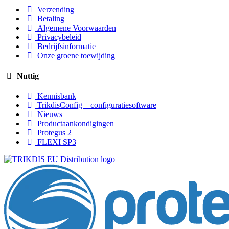
Verzending
Betaling
Algemene Voorwaarden
Privacybeleid
Bedrijfsinformatie
Onze groene toewijding
Nuttig
Kennisbank
TrikdisConfig – configuratiesoftware
Nieuws
Productaankondigingen
Protegus 2
FLEXI SP3