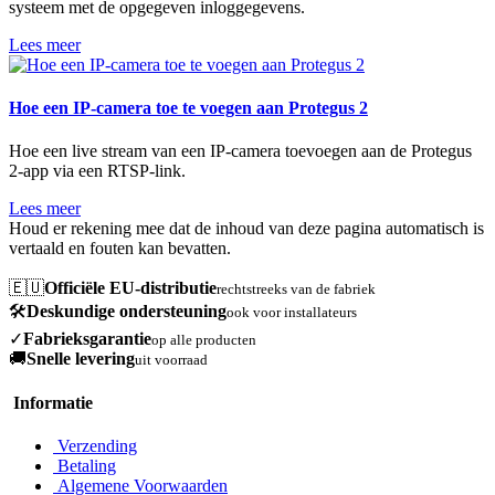
systeem met de opgegeven inloggegevens.
Lees meer
Hoe een IP-camera toe te voegen aan Protegus 2
Hoe een live stream van een IP-camera toevoegen aan de Protegus
2-app via een RTSP-link.
Lees meer
Houd er rekening mee dat de inhoud van deze pagina automatisch is
vertaald en fouten kan bevatten.
🇪🇺
Officiële EU-distributie
rechtstreeks van de fabriek
🛠️
Deskundige ondersteuning
ook voor installateurs
✓
Fabrieksgarantie
op alle producten
🚚
Snelle levering
uit voorraad
Informatie
Verzending
Betaling
Algemene Voorwaarden