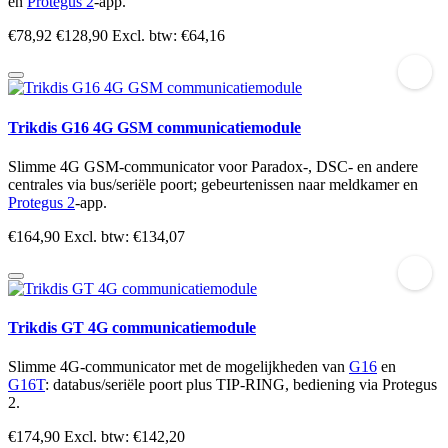
en
Protegus 2
-app.
€78,92
€128,90
Excl. btw: €64,16
Trikdis G16 4G GSM communicatiemodule
Slimme 4G GSM-communicator voor Paradox-, DSC- en andere
centrales via bus/seriële poort; gebeurtenissen naar meldkamer en
Protegus 2
-app.
€164,90
Excl. btw: €134,07
Trikdis GT 4G communicatiemodule
Slimme 4G-communicator met de mogelijkheden van
G16
en
G16T
: databus/seriële poort plus TIP-RING, bediening via Protegus
2.
€174,90
Excl. btw: €142,20