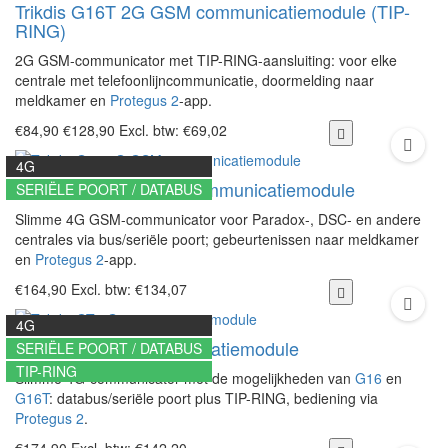
Trikdis G16T 2G GSM communicatiemodule (TIP-
RING)
2G GSM-communicator met TIP-RING-aansluiting: voor elke
centrale met telefoonlijncommunicatie, doormelding naar
meldkamer en
Protegus 2
-app.
€84,90
€128,90
Excl. btw: €69,02
4G
Trikdis G16 4G GSM communicatiemodule
SERIËLE POORT / DATABUS
Slimme 4G GSM-communicator voor Paradox-, DSC- en andere
centrales via bus/seriële poort; gebeurtenissen naar meldkamer
en
Protegus 2
-app.
€164,90
Excl. btw: €134,07
4G
Trikdis GT 4G communicatiemodule
SERIËLE POORT / DATABUS
TIP-RING
Slimme 4G-communicator met de mogelijkheden van
G16
en
G16T
: databus/seriële poort plus TIP-RING, bediening via
Protegus 2
.