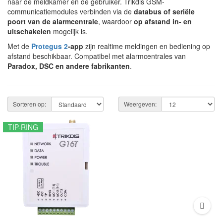
naar de meldkamer en de gebruiker. Trikdis GSM-
communicatiemodules verbinden via de
databus of seriële
poort van de alarmcentrale
, waardoor
op afstand in- en
uitschakelen
mogelijk is.
Met de
Protegus 2
-app
zijn realtime meldingen en bediening op
afstand beschikbaar. Compatibel met alarmcentrales van
Paradox, DSC en andere fabrikanten
.
Sorteren op:
Weergeven:
TIP-RING