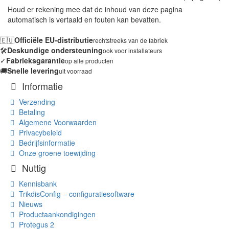
Houd er rekening mee dat de inhoud van deze pagina
automatisch is vertaald en fouten kan bevatten.
🇪🇺
Officiële EU-distributie
rechtstreeks van de fabriek
🛠️
Deskundige ondersteuning
ook voor installateurs
✓
Fabrieksgarantie
op alle producten
🚚
Snelle levering
uit voorraad
Informatie
Verzending
Betaling
Algemene Voorwaarden
Privacybeleid
Bedrijfsinformatie
Onze groene toewijding
Nuttig
Kennisbank
TrikdisConfig – configuratiesoftware
Nieuws
Productaankondigingen
Protegus 2