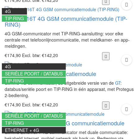
€174,90
Excl. btw: €142,20
4G
Trikdis G16T 4G GSM communicatiemodule (TIP-
TIP-RING
RING)
4G GSM-communicator met TIP-RING-aansluiting: voor elke
centrale met telefoonlijncommunicatie, met meldkamer- en app-
meldingen.
€174,90
Excl. btw: €142,20
4G
Trikdis GT+ 4G communicatiemodule
SERIËLE POORT / DATABUS
TIP-RING
Slimme 4G-communicator, de uitgebreide versie van de
GT
:
databus/seriële poort en TIP-RING in één apparaat, met Protegus
2-bediening.
€174,90
Excl. btw: €142,20
SERIËLE POORT / DATABUS
Trikdis GET Ethernet + 4G communicatiemodule
TIP-RING
ETHERNET + 4G
Slimme Ethernet + 4G-communicator met duale communicatie:
bekabeld internet, mobiel netwerk als back-up. Bediening via