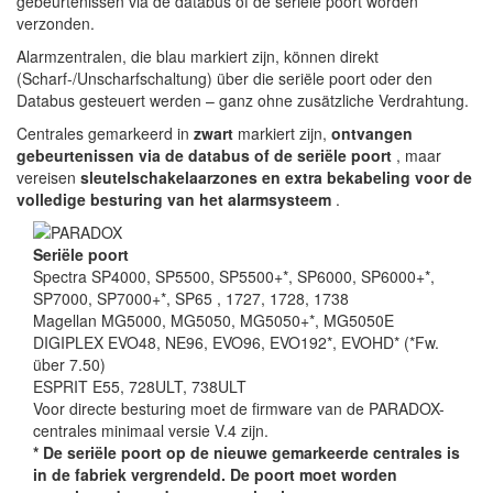
gebeurtenissen via de databus of de seriële poort worden
verzonden.
Alarmzentralen, die blau markiert zijn, können direkt
(Scharf-/Unscharfschaltung) über die seriële poort oder den
Databus gesteuert werden – ganz ohne zusätzliche Verdrahtung.
Centrales gemarkeerd in
zwart
markiert zijn,
ontvangen
gebeurtenissen via de databus of de seriële poort
, maar
vereisen
sleutelschakelaarzones en extra bekabeling voor de
volledige besturing van het alarmsysteem
.
Seriële poort
Spectra
SP4000, SP5500, SP5500+*, SP6000, SP6000+*,
SP7000, SP7000+*, SP65
, 1727, 1728, 1738
Magellan
MG5000, MG5050, MG5050+*,
MG5050E
DIGIPLEX EVO48, NE96, EVO96,
EVO192*, EVOHD*
(*Fw.
über 7.50)
ESPRIT E55, 728ULT, 738ULT
Voor directe besturing moet de firmware van de PARADOX-
centrales minimaal versie V.4 zijn.
* De
seriële poort
op de
nieuwe gemarkeerde centrales is
in de fabriek vergrendeld. De poort moet worden