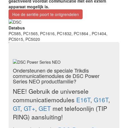
geactiveerd voordat communicatie met een extern
apparaat mogelijk is.
Hoe de seriële poort te ontgrendelen
Databus
PC585, PC1565, PC1616, PC1832, PC1864
, PC1404,
PC5015, PC5020
Telefoonlijn
TIP-RING
Ondersteunen de speciale Trikdis
communicatiemodules de DSC Power
Series NEO productfamilie?
NEE! Gebruik de universele
communicatiemodules
E16T
,
G16T
,
GT
,
GT+
,
GET
met telefoonlijn (TIP
RING) aansluiting!