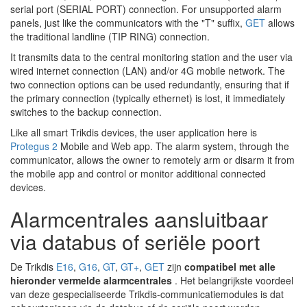
serial port (SERIAL PORT) connection. For unsupported alarm
panels, just like the communicators with the "T" suffix,
GET
allows
the traditional landline (TIP RING) connection.
It transmits data to the central monitoring station and the user via
wired internet connection (LAN) and/or 4G mobile network. The
two connection options can be used redundantly, ensuring that if
the primary connection (typically ethernet) is lost, it immediately
switches to the backup connection.
Like all smart Trikdis devices, the user application here is
Protegus 2
Mobile and Web app. The alarm system, through the
communicator, allows the owner to remotely arm or disarm it from
the mobile app and control or monitor additional connected
devices.
Alarmcentrales aansluitbaar
via databus of seriële poort
De Trikdis
E16
,
G16
,
GT
,
GT+
,
GET
zijn
compatibel met alle
hieronder vermelde alarmcentrales
. Het belangrijkste voordeel
van deze gespecialiseerde Trikdis-communicatiemodules is dat