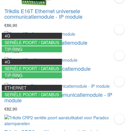
Trikdis E16T Ethernet universele
communicatiemodule - IP module
€86,90
4G
Trikdis GT 4G communicatiemodule
SERIËLE POORT / DATABUS
TIP-RING
€174,90
4G
Trikdis GT+ 4G communicatiemodule
SERIËLE POORT / DATABUS
TIP-RING
€174,90
ETHERNET
Trikdis E16 Ethernet communicatiemodule - IP
SERIËLE POORT / DATABUS
module
€82,90