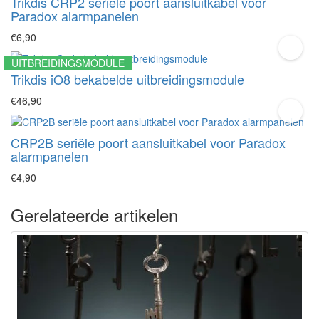
Trikdis CRP2 seriële poort aansluitkabel voor
Paradox alarmpanelen
€6,90
UITBREIDINGSMODULE
Trikdis iO8 bekabelde uitbreidingsmodule
€46,90
CRP2B seriële poort aansluitkabel voor Paradox
alarmpanelen
€4,90
Gerelateerde artikelen