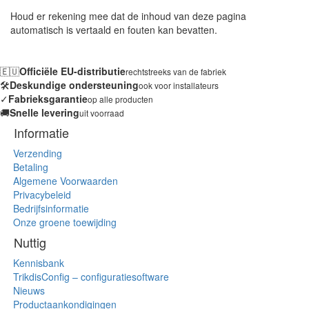
Houd er rekening mee dat de inhoud van deze pagina
automatisch is vertaald en fouten kan bevatten.
🇪🇺
Officiële EU-distributie
rechtstreeks van de fabriek
🛠️
Deskundige ondersteuning
ook voor installateurs
✓
Fabrieksgarantie
op alle producten
🚚
Snelle levering
uit voorraad
Informatie
Verzending
Betaling
Algemene Voorwaarden
Privacybeleid
Bedrijfsinformatie
Onze groene toewijding
Nuttig
Kennisbank
TrikdisConfig – configuratiesoftware
Nieuws
Productaankondigingen