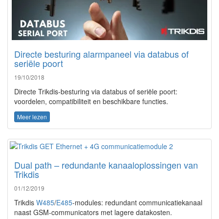
Directe besturing alarmpaneel via databus of
seriële poort
19/10/2018
Directe Trikdis-besturing via databus of seriële poort:
voordelen, compatibiliteit en beschikbare functies.
Meer lezen
Dual path – redundante kanaaloplossingen van
Trikdis
01/12/2019
Trikdis
W485
/
E485
-modules: redundant communicatiekanaal
naast GSM-communicators met lagere datakosten.