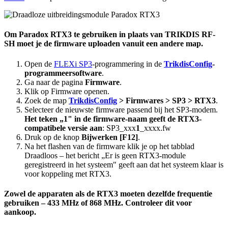
Om Paradox RTX3 te gebruiken in plaats van TRIKDIS RF-
SH moet je de firmware uploaden vanuit een andere map.
Open de
FLEXi SP3
-programmering in de
TrikdisConfig
-
programmeersoftware
.
Ga naar de pagina
Firmware
.
Klik op Firmware openen.
Zoek de map
TrikdisConfig
> Firmwares > SP3 > RTX3
.
Selecteer de nieuwste firmware passend bij het SP3-modem.
Het teken „1" in de firmware-naam geeft de RTX3-
compatibele versie aan
: SP3_xxx
1
_xxxx.fw
Druk op de knop
Bijwerken [F12]
.
Na het flashen van de firmware klik je op het tabblad
Draadloos – het bericht „Er is geen RTX3-module
geregistreerd in het systeem" geeft aan dat het systeem klaar is
voor koppeling met RTX3.
Zowel de apparaten als de RTX3 moeten dezelfde frequentie
gebruiken – 433 MHz of 868 MHz. Controleer dit voor
aankoop.