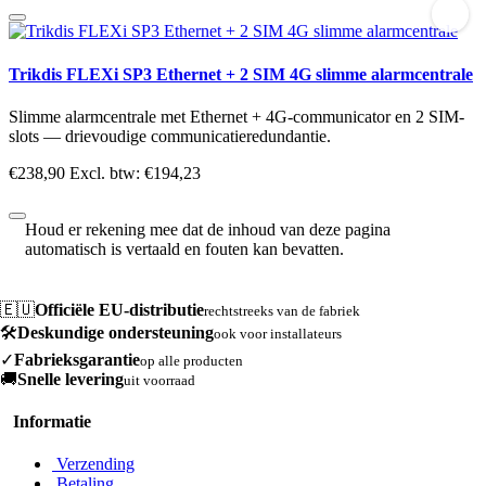
Trikdis FLEXi SP3 Ethernet + 2 SIM 4G slimme alarmcentrale
Slimme alarmcentrale met Ethernet + 4G-communicator en 2 SIM-
slots — drievoudige communicatieredundantie.
€238,90
Excl. btw: €194,23
Houd er rekening mee dat de inhoud van deze pagina
automatisch is vertaald en fouten kan bevatten.
🇪🇺
Officiële EU-distributie
rechtstreeks van de fabriek
🛠️
Deskundige ondersteuning
ook voor installateurs
✓
Fabrieksgarantie
op alle producten
🚚
Snelle levering
uit voorraad
Informatie
Verzending
Betaling