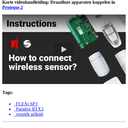
Korte videohandleiding: Draadloze apparaten koppelen in
Protegus 2
Tags:
FLEXi SP3
Paradox RTX3
vezeték nélküli