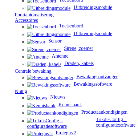
Uitbreidingsmodule
Poortautomatisering
Accessoires
Toetsenbord
Uitbreidingsmodule
Sensor
Sirene, zoemer
Antenne
Draden, kabels
Centrale bewaking
Bewakingsontvanger
Bewakingssoftware
Nuttig
Nieuws
Kennisbank
Productaankondigingen
TrikdisConfig –
configuratiesoftware
Protegus 2